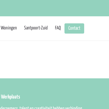
Woningen
Santpoort-Zuid
FAQ
Contact
e Werkplaats
dernemers, talent en creativiteit hebben verbinding