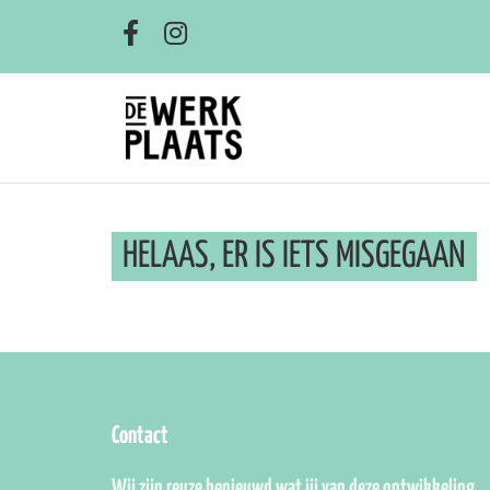
HELAAS, ER IS IETS MISGEGAAN
Contact
Wij zijn reuze benieuwd wat jij van deze ontwikkeling