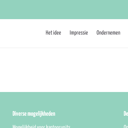
Het idee
Impressie
Ondernemen
Diverse mogelijkheden
D
Mogelijkheid voor kantoorunits,
On